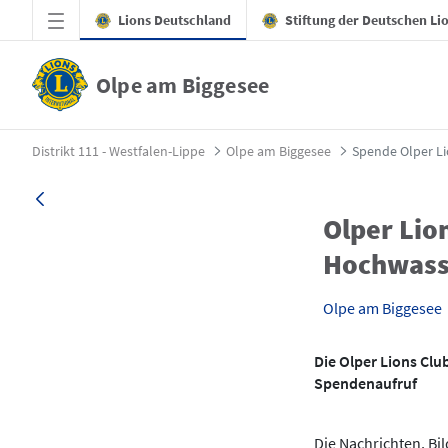
Zum Hauptinhalt springen
Lions Deutschland
Stiftung der Deutschen Li
Olpe am Biggesee
Spende Olper Lions - Olpe am Biggesee
Distrikt 111 - Westfalen-Lippe
Olpe am Biggesee
Spende Olper L
Olper Lio
Hochwass
Olpe am Biggesee
Die Olper Lions Cl
Spendenaufruf
Die Nachrichten, B