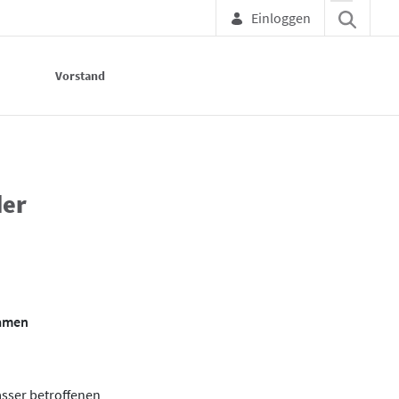
Einloggen
Vorstand
der
samen
sser betroffenen