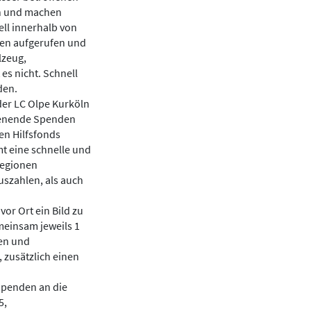
en und machen
ell innerhalb von
rten aufgerufen und
lzeug,
es nicht. Schnell
den.
der LC Olpe Kurköln
henende Spenden
en Hilfsfonds
t eine schnelle und
Regionen
uszahlen, als auch
vor Ort ein Bild zu
meinsam jeweils 1
den und
 zusätzlich einen
Spenden an die
5,