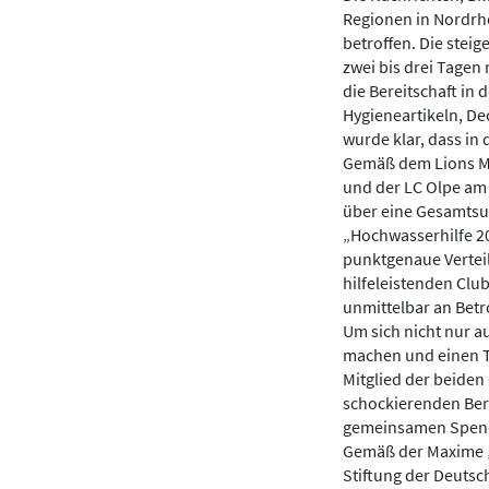
Regionen in Nordrh
betroffen. Die stei
zwei bis drei Tagen
die Bereitschaft in
Hygieneartikeln, De
wurde klar, dass in
Gemäß dem Lions Mo
und der LC Olpe a
über eine Gesamtsum
„Hochwasserhilfe 20
punktgenaue Vertei
hilfeleistenden Club
unmittelbar an Betr
Um sich nicht nur au
machen und einen T
Mitglied der beiden
schockierenden Beri
gemeinsamen Spend
Gemäß der Maxime „H
Stiftung der Deutsc