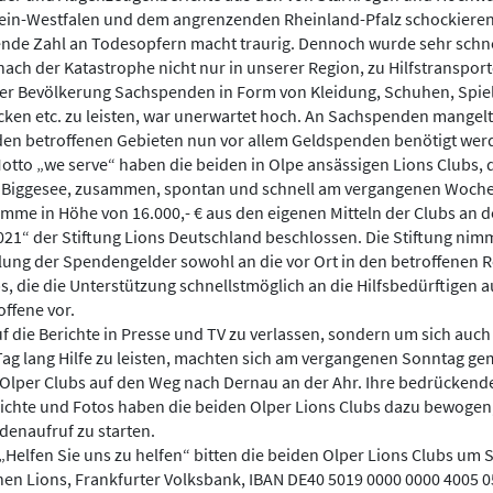
ein-Westfalen und dem angrenzenden Rheinland-Pfalz schockier
gende Zahl an Todesopfern macht traurig. Dennoch wurde sehr schn
 nach der Katastrophe nicht nur in unserer Region, zu Hilfstranspo
 der Bevölkerung Sachspenden in Form von Kleidung, Schuhen, Spie
cken etc. zu leisten, war unerwartet hoch. An Sachspenden mangelt 
 den betroffenen Gebieten nun vor allem Geldspenden benötigt wer
tto „we serve“ haben die beiden in Olpe ansässigen Lions Clubs, 
m Biggesee, zusammen, spontan und schnell am vergangenen Woc
me in Höhe von 16.000,- € aus den eigenen Mitteln der Clubs an d
21“ der Stiftung Lions Deutschland beschlossen. Die Stiftung nimm
lung der Spendengelder sowohl an die vor Ort in den betroffenen 
s, die die Unterstützung schnellstmöglich an die Hilfsbedürftigen a
offene vor.
f die Berichte in Presse und TV zu verlassen, sondern um sich auch 
ag lang Hilfe zu leisten, machten sich am vergangenen Sonntag ge
 Olper Clubs auf den Weg nach Dernau an der Ahr. Ihre bedrücken
chte und Fotos haben die beiden Olper Lions Clubs dazu bewogen,
enaufruf zu starten.
elfen Sie uns zu helfen“ bitten die beiden Olper Lions Clubs um 
hen Lions, Frankfurter Volksbank, IBAN DE40 5019 0000 0000 4005 0