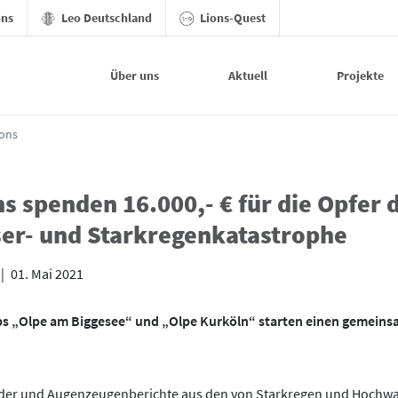
ons
Leo Deutschland
Lions-Quest
Über uns
Aktuell
Projekte
ions
ns spenden 16.000,- € für die Opfer 
er- und Starkregenkatastrophe
|
01. Mai 2021
ubs „Olpe am Biggesee“ und „Olpe Kurköln“ starten einen gemein
ilder und Augenzeugenberichte aus den von Starkregen und Hochwa