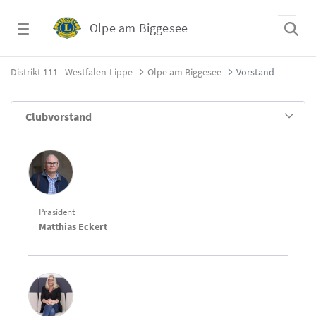
Zum Hauptinhalt springen
Olpe am Biggesee
Vorstand - Olpe am Biggesee
Distrikt 111 - Westfalen-Lippe
Olpe am Biggesee
Vorstand
Clubvorstand
Präsident
Matthias Eckert